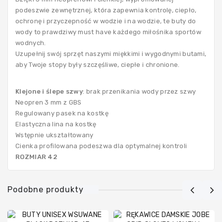
jachtowy
podeszwie zewnętrznej, która zapewnia kontrolę, ciepło,
ochronę i przyczepność w wodzie i na wodzie, te buty do
wody to prawdziwy must have każdego miłośnika sportów
wodnych.
Pontony
Uzupełnij swój sprzęt naszymi miękkimi i wygodnymi butami,
i
aby Twoje stopy były szczęśliwe, ciepłe i chronione.
akcesoria
do
przyczep
Klejone i ślepe szwy
: brak przenikania wody przez szwy
Neopren 3 mm z GBS
Regulowany pasek na kostkę
Elastyczna lina na kostkę
Przegląd
Wstępnie ukształtowany
silnika
Cienka profilowana podeszwa dla optymalnej kontroli
ROZMIAR 42
Silniki
do
Podobne produkty
łodzi
zaburtowe
-