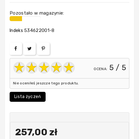
Elementy
złączne
Pozostało w magazynie:
nierdzewne
534622001-8
Indeks
instalacje
elektryczne
na
jachcie
5
/ 5
i
OCENA:
łodzi
Nie oceniłeś jeszcze tego produktu.
Lista życzeń
Instalacja
paliwowa
Instalacja
257,00 zł
wodna