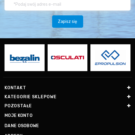
bosaki
Wskaźniki
i
czujniki
Wyposażenie
łodzi
KONTAKT
Prezenty
KATEGORIE SKLEPOWE
na
20
POZOSTAŁE
urodziny
MOJE KONTO
DANE OSOBOWE