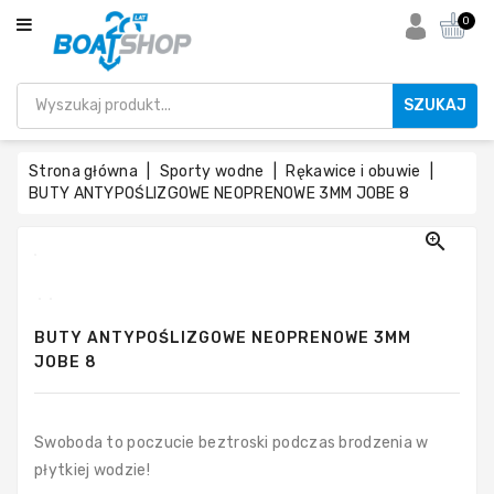
KATEGORIA
0
SZUKAJ
Akcesoria
silnikowe
Strona główna
Sporty wodne
Rękawice i obuwie
BUTY ANTYPOŚLIZGOWE NEOPRENOWE 3MM JOBE 8
Części

silnikowe
do
łodzi
BUTY ANTYPOŚLIZGOWE NEOPRENOWE 3MM
JOBE 8
Elektronika
i
nawigacja
Swoboda to poczucie beztroski podczas brodzenia w
płytkiej wodzie!