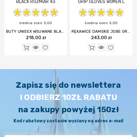
spalinowe
i
elektryczne
średnia ocen: 5,00
średnia ocen: 5,00
BUTY UNISEX WSUWANE BLACK ROZMIAR 43
RĘKAWICE DAMSKIE JOBE GRIP GLOVES WOMEN L
218,00 zł
243,00 zł
Sporty
wodne
Sprzęt
ratunkowy
Zapisz się do newslettera
I ODBIERZ 10ZŁ RABATU
Układy
sterowania
na zakupy powyżej 150zł
Kod rabatowy zostanie wysłany na adres e-mail
Wiosła,
pagaje,