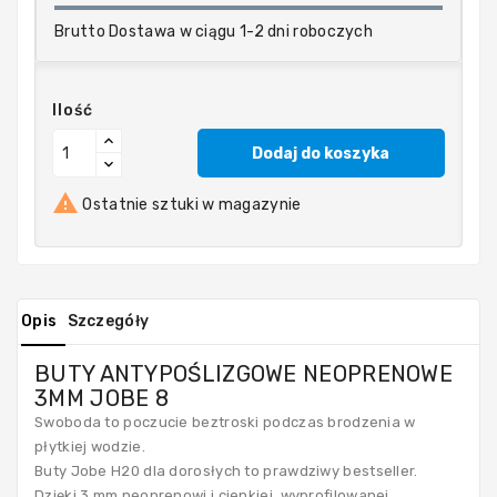
i
Brutto
Dostawa w ciągu 1-2 dni roboczych
sanitarna
Ilość
Kotwiczenie
i
Dodaj do koszyka
cumowanie

Ostatnie sztuki w magazynie
Liny
Opis
Szczegóły
Naprawa
łodzi
BUTY ANTYPOŚLIZGOWE NEOPRENOWE
i
3MM JOBE 8
pielęgnacja
Swoboda to poczucie beztroski podczas brodzenia w
płytkiej wodzie.
Buty Jobe H20 dla dorosłych to prawdziwy bestseller.
Osprzęt
Dzięki 3 mm neoprenowi i cienkiej, wyprofilowanej